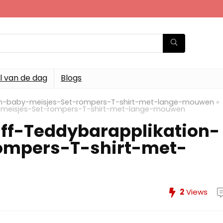
l van de dag
Blogs
tion-baby-meisjes-Set-rompers-T-shirt-met-lange-mouwen
»
by-meisjes-Set-rompers-T-shirt-met-lange-mouwen
iff-Teddybarapplikation-
ompers-T-shirt-met-
2
Views