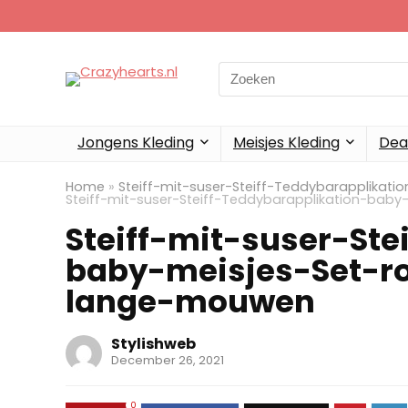
Search
for:
Jongens Kleding
Meisjes Kleding
Dea
Home
»
Steiff-mit-suser-Steiff-Teddybarapplika
Steiff-mit-suser-Steiff-Teddybarapplikation-ba
Steiff-mit-suser-Ste
baby-meisjes-Set-r
lange-mouwen
Stylishweb
December 26, 2021
0