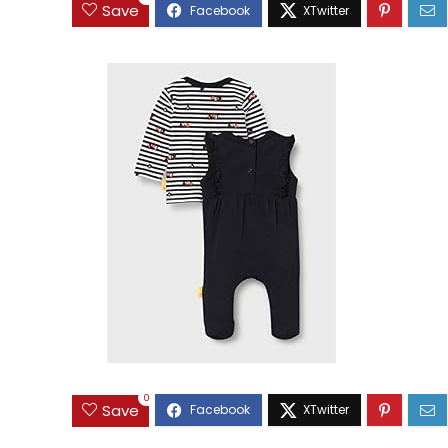
Save
0
Save