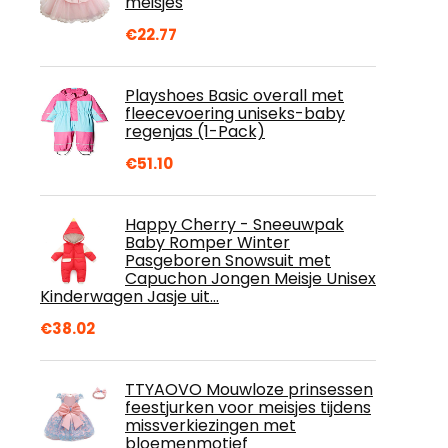
meisjes
€
22.77
Playshoes Basic overall met
fleecevoering uniseks-baby
regenjas (1-Pack)
€
51.10
Happy Cherry - Sneeuwpak
Baby Romper Winter
Pasgeboren Snowsuit met
Capuchon Jongen Meisje Unisex
Kinderwagen Jasje uit…
€
38.02
TTYAOVO Mouwloze prinsessen
feestjurken voor meisjes tijdens
missverkiezingen met
bloemenmotief