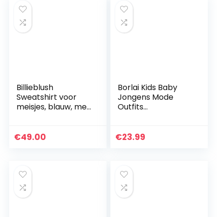
Billieblush
Borlai Kids Baby
Sweatshirt voor
Jongens Mode
meisjes, blauw, met
Outfits
capuchon
Trainingspak Set
Lange Mouw Hoodie
Sweatshirt + Broek
€
49.00
€
23.99
Voor 1-6 Jaar Oud