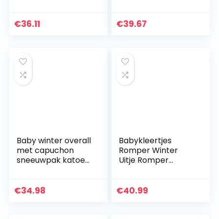
Sport Lange
Jongens Meisjes
Mouwen Katoenen
Trekkoord Pullover
Kinderen Kinderen
Lange Mouwen
€
36.11
€
39.67
Toddler Pullover
Hooded
Tops Trui…
Baby winter overall
Babykleertjes
met capuchon
Romper Winter
sneeuwpak katoen
Uitje Romper
gevoerd dikke
Kruipen Katoen
rompers met
Romper Hooded
voeten
Jumpsuit
€
34.98
€
40.99
slaapromper
Pasgeboren Outfit
warme voering
Voor Meisjes
eland…
Jongens 9…