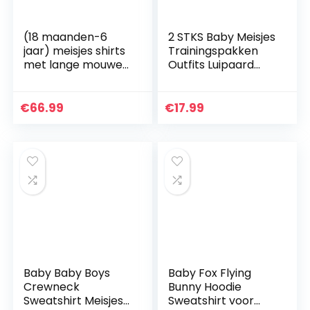
(18 maanden-6
2 STKS Baby Meisjes
jaar) meisjes shirts
Trainingspakken
met lange mouwen
Outfits Luipaard
cartoon dinosaurus
Lange Mouw
print pullover tops
Pullover Sweatshirt
lente herfst winter
Tops Broek Kleding
€
66.99
€
17.99
shirt…
Set
Baby Baby Boys
Baby Fox Flying
Crewneck
Bunny Hoodie
Sweatshirt Meisjes
Sweatshirt voor