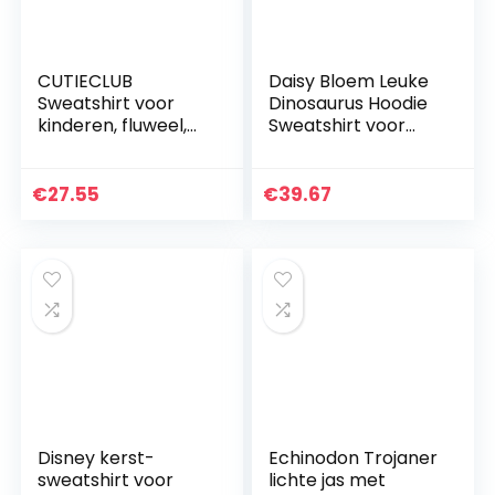
CUTIECLUB
Daisy Bloem Leuke
Sweatshirt voor
Dinosaurus Hoodie
kinderen, fluweel,
Sweatshirt voor
solide, lange
Jongens Meisjes
mouwen, hoodie,
Trekkoord Pullover
trainingspak
Lange Mouwen
€
27.55
€
39.67
kostuum voor
Hooded
peuter, jongens…
Disney kerst-
Echinodon Trojaner
sweatshirt voor
lichte jas met