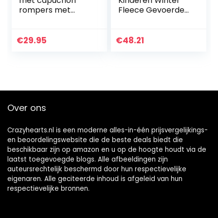
met capuchon
Kinderen Winter
rompers met
Fleece Gevoerde
handschoenen en
Warme Leggings
voetjes meisjes
Broek Baby Peuter
jongens warme
Dikke Katoen
€
29.95
€
48.21
kledingset
Gebreide Stretchy
Panty’s Leuke…
Over ons
Crazyhearts.nl is een moderne alles-in-één prijsvergelijkings-
en beoordelingswebsite die de beste deals biedt die
beschikbaar zijn op amazon en u op de hoogte houdt via de
laatst toegevoegde blogs. Alle afbeeldingen zijn
auteursrechtelijk beschermd door hun respectievelijke
eigenaren. Alle geciteerde inhoud is afgeleid van hun
respectievelijke bronnen.