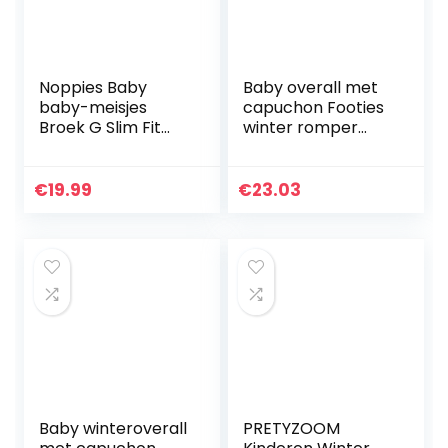
Noppies Baby
Baby overall met
baby-meisjes
capuchon Footies
Broek G Slim Fit
winter romper
Broek Sedalia
sneeuwpak
karikatuur jumpsuit
meisjes jongens
€
19.99
€
23.03
kledingset
Baby winteroverall
PRETYZOOM