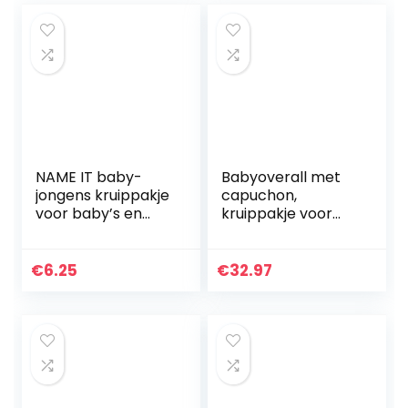
NAME IT baby-
Babyoverall met
jongens kruippakje
capuchon,
voor baby’s en
kruippakje voor
kleine kinderen
jongens en meisjes,
NBMKABILLE
winter, sneeuwpak,
LEGGING NOOS
outfits, warm,
€
6.25
€
32.97
lange mouwen,
cadeau…