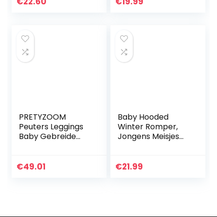
jongens warme
€
22.60
€
19.99
kledingset
PRETYZOOM
Baby Hooded
Peuters Leggings
Winter Romper,
Baby Gebreide
Jongens Meisjes
Broek Kids Pluche
Donsjack Warm
Leggings Vos
Snowsuit Jas Kids
Gedrukt Dikke
Warmer Bodysuits
€
49.01
€
21.99
Warme Broek voor
Outfits Lange
Kleine Meisjes…
mouw Jumpsuit…