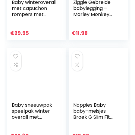
Baby winteroverall
Ziggle Gebreide
met capuchon
babylegging –
rompers met
Marley Monkey
handschoenen en
(12-24 maanden)
voetjes meisjes
jongens warme
€
29.95
€
11.98
kledingset
Baby sneeuwpak
Noppies Baby
speelpak winter
baby-meisjes
overall met
Broek G Slim Fit
capuchon
Broek Sedalia
rompers meisjes