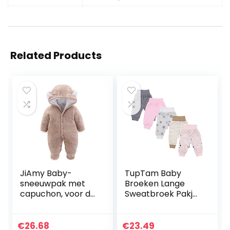
Related Products
JiAmy Baby-
TupTam Baby
sneeuwpak met
Broeken Lange
capuchon, voor de
Sweatbroek Pakje
winter, van fleece,
van 5
lange mouwen, 0-
12 maanden.
€
26.68
€
23.49