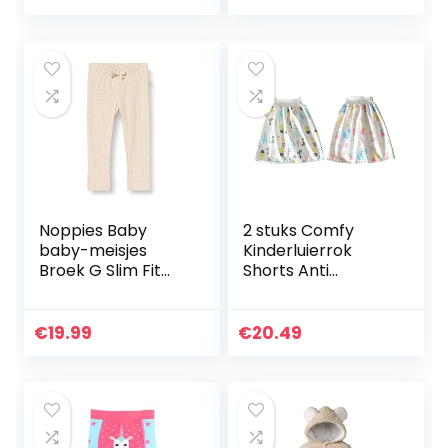
Noppies Baby
2 stuks Comfy
baby-meisjes
Kinderluierrok
Broek G Slim Fit
Shorts Anti
Broek Sedalia
Bedplassen
Wasbaar Katoen
Bamboevezel TPU
€
19.99
€
20.49
Waterdicht
Absorberende
Beddengoed…