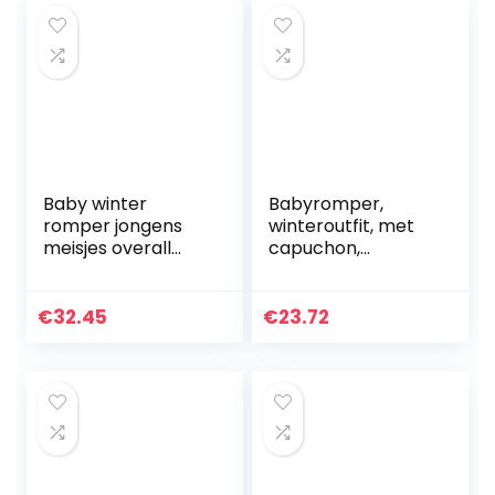
Baby winter
Babyromper,
romper jongens
winteroutfit, met
meisjes overall
capuchon,
sneeuwpak met
sneeuwpak,
capuchon outfits
jongens, meisjes,
lange mouwen
overall, lange
€
32.45
€
23.72
jumpsuit sport
mouwen,
mantel cadeau 6-
babykleding,
24…
pyjama…