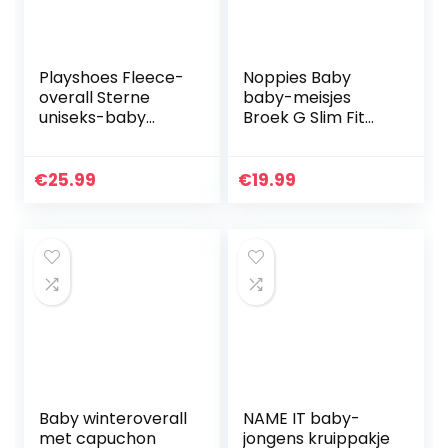
Playshoes Fleece-
Noppies Baby
overall Sterne
baby-meisjes
uniseks-baby
Broek G Slim Fit
Sneeuwpak
Broek Sedalia
€
25.99
€
19.99
Baby winteroverall
NAME IT baby-
met capuchon
jongens kruippakje