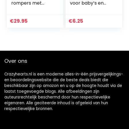
rompers met
voor baby’s en
handschoenen en
kleine kinderen
voetjes meisjes
NBMKABILLE
jongens warme
LEGGING NOOS
€
29.95
€
6.25
kledingset
Over ons
Crazyhearts.nl is een moderne alles-in-één prijsvergelijkings-
en beoordelingswebsite die de beste deals biedt die
beschikbaar zijn op amazon en u op de hoogte houdt via de
laatst toegevoegde blogs. Alle afbeeldingen zijn
auteursrechtelijk beschermd door hun respectievelijke
eigenaren. Alle geciteerde inhoud is afgeleid van hun
respectievelijke bronnen.