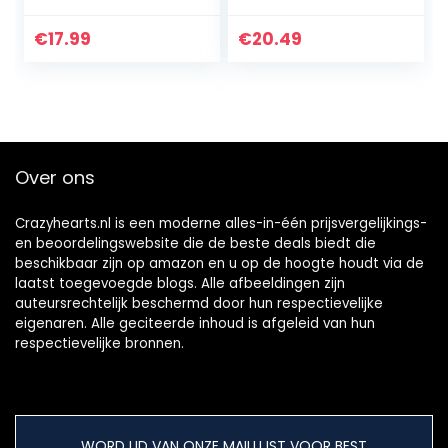
Jeans-Optik
Wasbaar Katoen
Bamboevezel TPU
€
17.99
€
20.49
Waterdicht
Absorberende
Beddengoed…
Over ons
Crazyhearts.nl is een moderne alles-in-één prijsvergelijkings-
en beoordelingswebsite die de beste deals biedt die
beschikbaar zijn op amazon en u op de hoogte houdt via de
laatst toegevoegde blogs. Alle afbeeldingen zijn
auteursrechtelijk beschermd door hun respectievelijke
eigenaren. Alle geciteerde inhoud is afgeleid van hun
respectievelijke bronnen.
WORD LID VAN ONZE MAILLIJST VOOR BEST