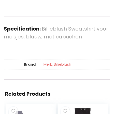
Specification:
Billieblush Sweatshirt voor
meisjes, blauw, met capuchon
Brand
Merk: Billieblush
Related Products