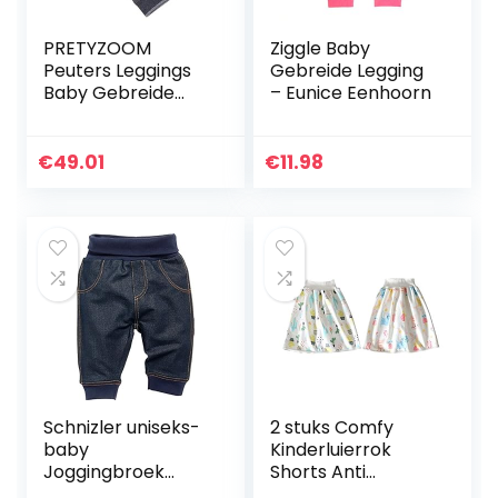
PRETYZOOM
Ziggle Baby
Peuters Leggings
Gebreide Legging
Baby Gebreide
– Eunice Eenhoorn
Broek Kids Pluche
Leggings Vos
Gedrukt Dikke
€
49.01
€
11.98
Warme Broek voor
Kleine Meisjes…
Schnizler uniseks-
2 stuks Comfy
baby
Kinderluierrok
Joggingbroek
Shorts Anti
Baby Sweat-Hose
Bedplassen