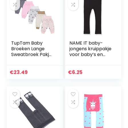
TupTam Baby
NAME IT baby-
Broeken Lange
jongens kruippakje
Sweatbroek Pakje
voor baby’s en
van 5
kleine kinderen
NBMKABILLE
LEGGING NOOS
€
23.49
€
6.25