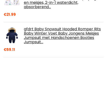
en meisjes, 2-in-1 waterdicht,
absorberend…
€
21.99
gfdrt Baby Snowsuit Hooded Romper Rits
Baby Winter Voet Baby Jongens Meisjes
Jumpsuit met Handschoenen Booties
Jumpsuit…
€
59.11
Loud + Proud Unisex - babybroek M401
€
22.57
TTYAOVO Eenhoorn-overall voor meisjes
met huidsrozen en rokken,
regenboogkleuren
€
20.13