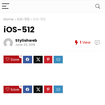
Home
»
iOS-512
»
iOS-512
iOS-512
Stylishweb
1
View
June 23, 2019
0
Save
0
Save