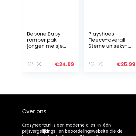
Bebone Baby
Playshoes
romper pak
Fleece-overall
jongen meisje
Sterne uniseks-
overall
baby
babykleding
Sneeuwpak
(Wit, 0-3
€
24.99
€
25.99
maanden)
Over ons
Crazyhearts.nl is een moderne alles-in-één
prijsvergelijkings- en beoordelingswebsite die de