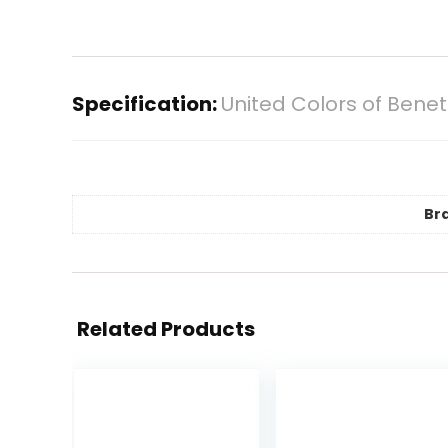
Specification:
United Colors of Bene
Br
Related Products