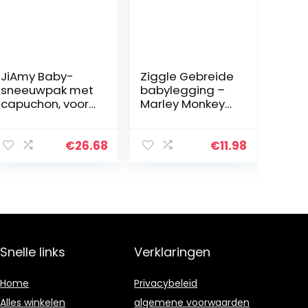
JiAmy Baby-
Ziggle Gebreide
sneeuwpak met
babylegging –
capuchon, voor
Marley Monkey
de winter, van
(12-24
fleece, lange
maanden)
mouwen, 0-12
€
26.68
€
11.98
maanden.
Snelle links
Verklaringen
Home
Privacybeleid
Alles winkelen
algemene voorwaarden