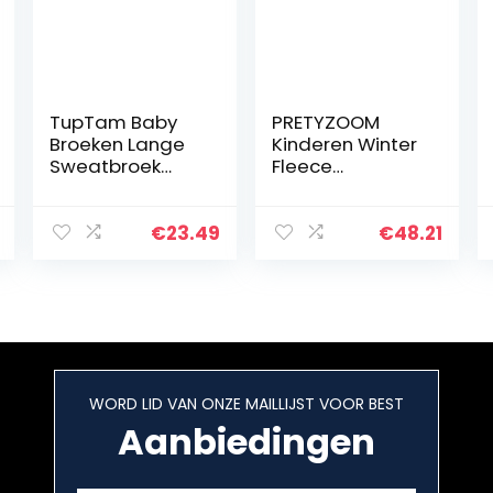
TupTam Baby
PRETYZOOM
Broeken Lange
Kinderen Winter
Sweatbroek
Fleece
Pakje van 5
Gevoerde
Warme
Leggings Broek
€
23.49
€
48.21
Baby Peuter
Dikke Katoen
Gebreide
Stretchy Panty’s
Leuke…
WORD LID VAN ONZE MAILLIJST VOOR BEST
Aanbiedingen