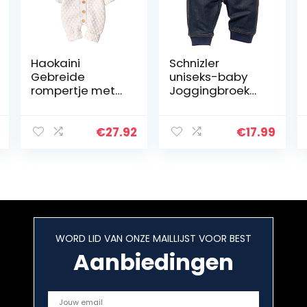
Haokaini
Schnizler
Gebreide
uniseks-baby
rompertje met
Joggingbroek
capuchon voor
Baby Sweat-
pasgeborenen
Hose Jeans-
en babyoren
Optik
€
27.92
€
17.99
WORD LID VAN ONZE MAILLIJST VOOR BEST
Aanbiedingen