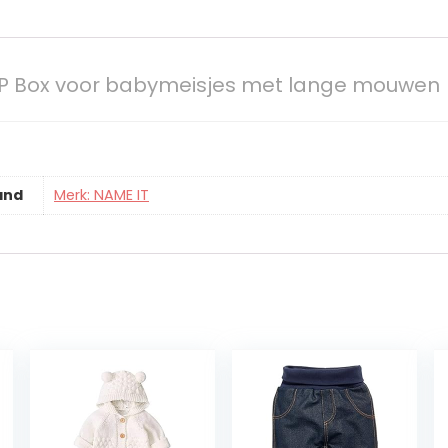
OP Box voor babymeisjes met lange mouwen
and
Merk: NAME IT