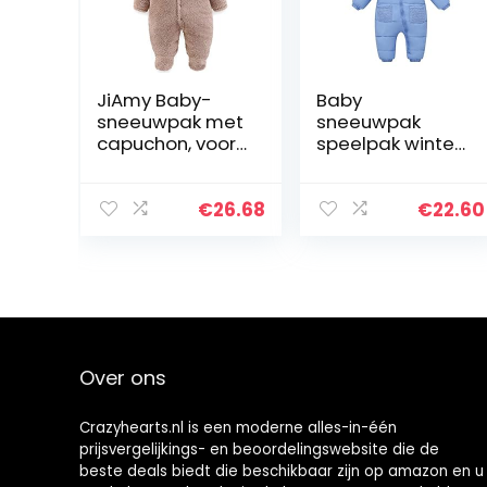
JiAmy Baby-
Baby
sneeuwpak met
sneeuwpak
capuchon, voor
speelpak winter
de winter, van
overall met
fleece, lange
capuchon
mouwen, 0-12
rompers meisjes
€
26.68
€
22.60
maanden.
jongens warme
kledingset
Over ons
Crazyhearts.nl is een moderne alles-in-één
prijsvergelijkings- en beoordelingswebsite die de
beste deals biedt die beschikbaar zijn op amazon en u