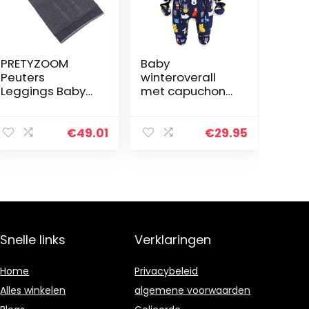
PRETYZOOM
Baby
Peuters
winteroverall
Leggings Baby
met capuchon
Gebreide Broek
rompers met
Kids Pluche
handschoenen
Leggings Vos
en voetjes
€
49.01
€
29.95
Gedrukt Dikke
meisjes jongens
Warme Broek
warme
voor Kleine
kledingset
Meisjes…
Snelle links
Verklaringen
Home
Privacybeleid
Alles winkelen
algemene voorwaarden