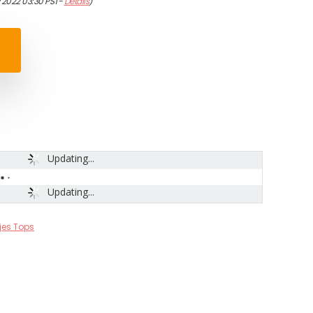
/2022 03:30 PST-
Details
)
Updating...
Updating...
jes Tops