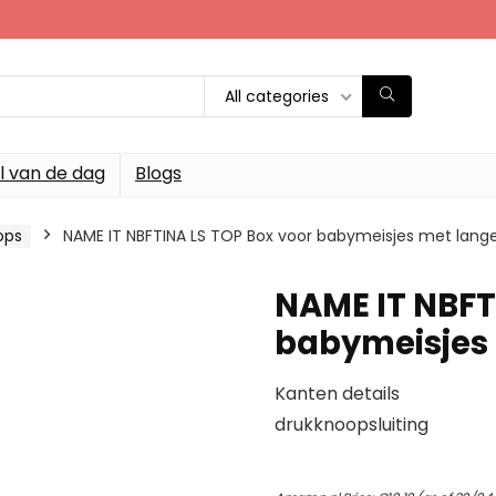
All categories
l van de dag
Blogs
ops
NAME IT NBFTINA LS TOP Box voor babymeisjes met lan
NAME IT NBFT
babymeisjes
Kanten details
drukknoopsluiting