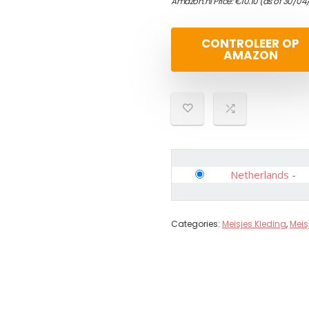
Amazon.nl Price:
€
10.10
(as of 30/04
CONTROLEER OP
AMAZON
Netherlands
-
Categories:
Meisjes Kleding
,
Meis