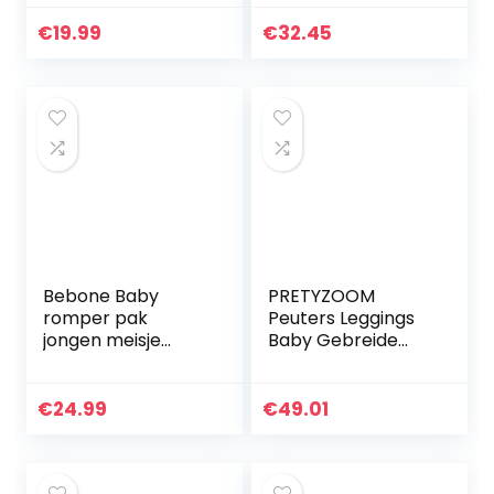
capuchon outfits
lange mouwen
€
19.99
€
32.45
jumpsuit sport
mantel cadeau 6-
24…
Bebone Baby
PRETYZOOM
romper pak
Peuters Leggings
jongen meisje
Baby Gebreide
overall
Broek Kids Pluche
babykleding (Wit,
Leggings Vos
0-3 maanden)
Gedrukt Dikke
€
24.99
€
49.01
Warme Broek voor
Kleine Meisjes…