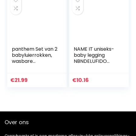
panthem Set van 2
NAME IT uniseks-
babyluierrokken,
baby legging
wasbare
NBNDELUFIDO
trainingsrok voor
LEGGING
baby’s, jongens en
meisjes, 2-in-1
€
21.99
€
10.16
waterdicht,
absorberend…
Over ons