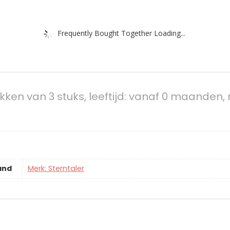
Frequently Bought Together Loading...
sokken van 3 stuks, leeftijd: vanaf 0 maand
and
Merk: Sterntaler