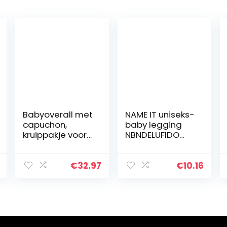
Babyoverall met
NAME IT uniseks-
capuchon,
baby legging
kruippakje voor
NBNDELUFIDO
jongens en
LEGGING
meisjes, winter,
sneeuwpak,
€
32.97
€
10.16
outfits, warm,
lange mouwen,
cadeau…