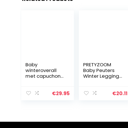
Baby
PRETYZOOM
winteroverall
Baby Peuters
met capuchon
Winter Leggings
rompers met
Warme
handschoenen
Thermische
en voetjes
Broek Kinderen
€
29.95
€
20.11
meisjes jongens
Cartoon Pluche
warme
Leggings Broek
kledingset
Baby’s
Elastische…