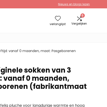
Nieuws en blogs lezen
0
Vergelijken
verlanglijst
leeftijd: vanaf 0 maanden, maat: Pasgeborenen
iginele sokken van 3
jd: vanaf 0 maanden,
borenen (fabrikantmaat
ffelig pluche voor langdurige warmte en hoog