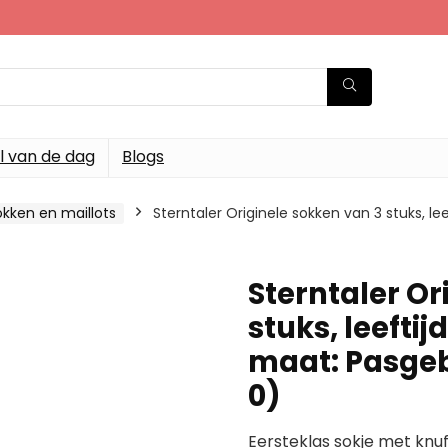
l van de dag
Blogs
okken en maillots
Sterntaler Originele sokken van 3 stuks, 
Sterntaler Or
stuks, leefti
maat: Pasge
0)
Eersteklas sokje met knu