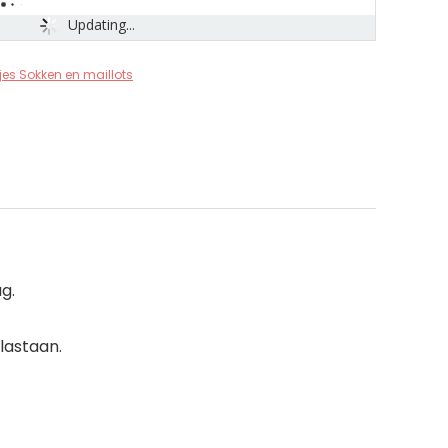
Updating...
jes Sokken en maillots
g.
lastaan.