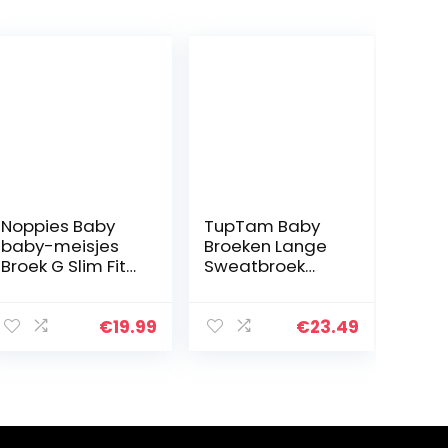
Noppies Baby
TupTam Baby
baby-meisjes
Broeken Lange
Broek G Slim Fit
Sweatbroek
Broek Sedalia
Pakje van 5
€
19.99
€
23.49