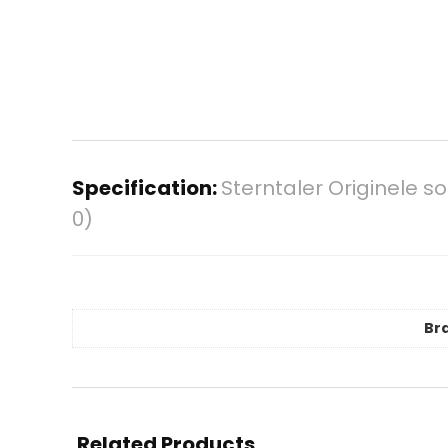
Specification:
Sterntaler Originele 
0)
Br
Related Products