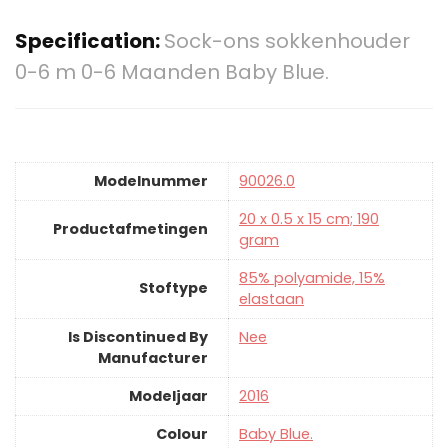
Specification:
Sock-ons sokkenhouder
0-6 m 0-6 Maanden Baby Blue.
Modelnummer
‎90026.0
‎20 x 0.5 x 15 cm; 190
Productafmetingen
gram
‎85% polyamide, 15%
Stoftype
elastaan
Is Discontinued By
‎Nee
Manufacturer
Modeljaar
‎2016
Colour
‎Baby Blue.