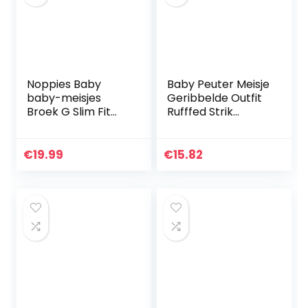
Noppies Baby
Baby Peuter Meisje
baby-meisjes
Geribbelde Outfit
Broek G Slim Fit
Rufffed Strik
Broek Sedalia
Romper Broek
Hoofdband
€
19.99
€
15.82