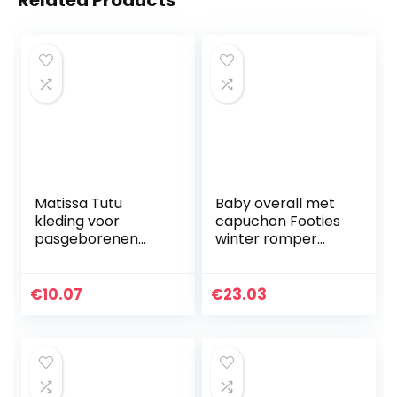
Related Products
Matissa Tutu
Baby overall met
kleding voor
capuchon Footies
pasgeborenen
winter romper
met
sneeuwpak
bloemenmotief,
karikatuur jumpsuit
rood
meisjes jongens
€
10.07
€
23.03
kledingset