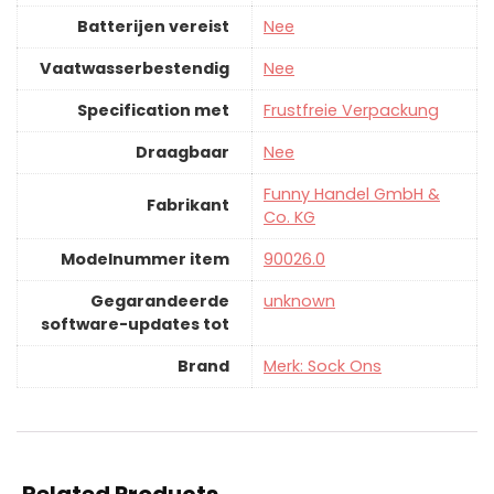
Batterijen vereist
‎Nee
Vaatwasserbestendig
‎Nee
Specification met
‎Frustfreie Verpackung
Draagbaar
‎Nee
‎Funny Handel GmbH &
Fabrikant
Co. KG
Modelnummer item
‎90026.0
Gegarandeerde
‎unknown
software-updates tot
Brand
Merk: Sock Ons