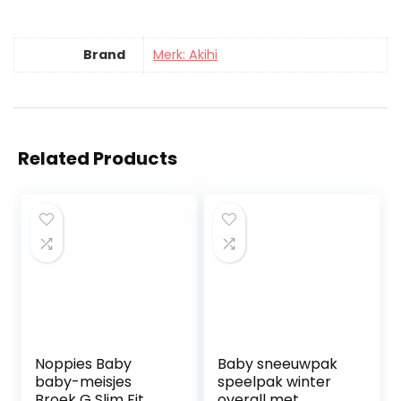
Brand
Merk: Akihi
Related Products
Noppies Baby
Baby sneeuwpak
baby-meisjes
speelpak winter
Broek G Slim Fit
overall met