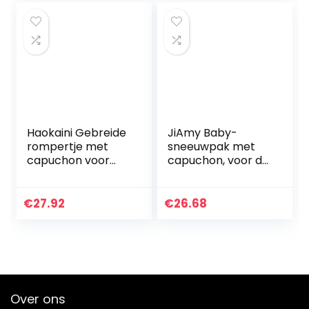
Haokaini Gebreide
JiAmy Baby-
rompertje met
sneeuwpak met
capuchon voor
capuchon, voor de
pasgeborenen en
winter, van fleece,
babyoren
lange mouwen, 0-
12 maanden.
€
27.92
€
26.68
Over ons