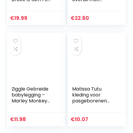
Broek Sedalia
capuchon
rompers meisjes
jongens warme
€
19.99
€
22.60
kledingset
Ziggle Gebreide
Matissa Tutu
babylegging –
kleding voor
Marley Monkey
pasgeborenen
(12-24 maanden)
met
bloemenmotief,
rood
€
11.98
€
10.07