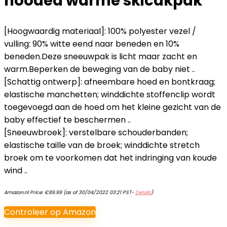
hooded warme skicakpak
[Hoogwaardig materiaal]: 100% polyester vezel /
vulling: 90% witte eend naar beneden en 10%
beneden.Deze sneeuwpak is licht maar zacht en
warm.Beperken de beweging van de baby niet ..
[Schattig ontwerp]: afneembare hoed en bontkraag;
elastische manchetten; winddichte stoffenclip wordt
toegevoegd aan de hoed om het kleine gezicht van de
baby effectief te beschermen ..
[Sneeuwbroek]: verstelbare schouderbanden;
elastische taille van de broek; winddichte stretch
broek om te voorkomen dat het indringing van koude
wind ..
Amazon.nl Price:
€
89.99
(as of 30/04/2022 03:21 PST-
Details
)
Controleer op Amazon