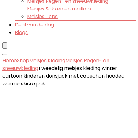
Meisjes Regen- en sneeuwkleding
Meisjes Sokken en maillots
Meisjes Tops
Deal van de dag
Blogs
Home
Shop
Meisjes Kleding
Meisjes Regen- en
sneeuwkleding
Tweedelig meisjes kleding winter
cartoon kinderen donsjack met capuchon hooded
warme skicakpak