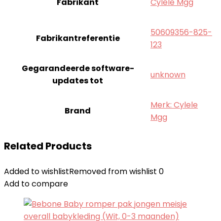
Fabrikant
‎Cylele Mgg
‎50609356-825-
Fabrikantreferentie
123
Gegarandeerde software-
‎unknown
updates tot
Merk: Cylele
Brand
Mgg
Related Products
Added to wishlist
Removed from wishlist
0
Add to compare