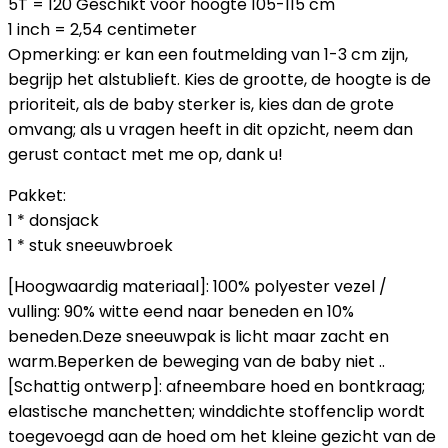
5T = 120 Geschikt voor hoogte 105-115 cm
1 inch = 2,54 centimeter
Opmerking: er kan een foutmelding van 1-3 cm zijn,
begrijp het alstublieft. Kies de grootte, de hoogte is de
prioriteit, als de baby sterker is, kies dan de grote
omvang; als u vragen heeft in dit opzicht, neem dan
gerust contact met me op, dank u!
Pakket:
1 * donsjack
1 * stuk sneeuwbroek
[Hoogwaardig materiaal]: 100% polyester vezel /
vulling: 90% witte eend naar beneden en 10%
beneden.Deze sneeuwpak is licht maar zacht en
warm.Beperken de beweging van de baby niet ..
[Schattig ontwerp]: afneembare hoed en bontkraag;
elastische manchetten; winddichte stoffenclip wordt
toegevoegd aan de hoed om het kleine gezicht van de