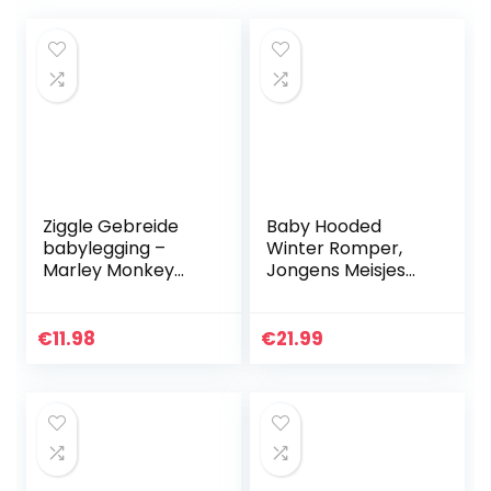
Ziggle Gebreide
Baby Hooded
babylegging –
Winter Romper,
Marley Monkey
Jongens Meisjes
(12-24 maanden)
Donsjack Warm
Snowsuit Jas Kids
Warmer Bodysuits
€
11.98
€
21.99
Outfits Lange
mouw Jumpsuit…