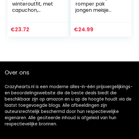
winteroutfit, met
romper pak
capuchon,
jongen meisje
sneeuwpak,
overall
jongens, meisjes,
babykleding (Wit,
overall, lange
0-3 maanden)
€
23.72
€
24.99
mouwen,
babykleding,
pyjama…
Over ons
Crazyhearts.nl is een moderne alles-in-één prijsvergelijkings-
en beoordelingswebsite die de beste deals biedt die
beschikbaar zijn op amazon en u op de hoogte houdt via de
laatst toegevoegde blogs. Alle afbeeldingen zijn
auteursrechtelijk beschermd door hun respectievelijke
eigenaren. Alle geciteerde inhoud is afgeleid van hun
respectievelijke bronnen.