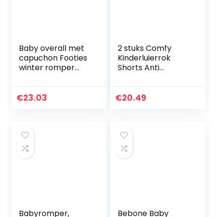
Baby overall met
2 stuks Comfy
capuchon Footies
Kinderluierrok
winter romper
Shorts Anti
sneeuwpak
Bedplassen
karikatuur jumpsuit
Wasbaar Katoen
meisjes jongens
Bamboevezel TPU
€
23.03
€
20.49
kledingset
Waterdicht
Absorberende
Beddengoed…
Babyromper,
Bebone Baby