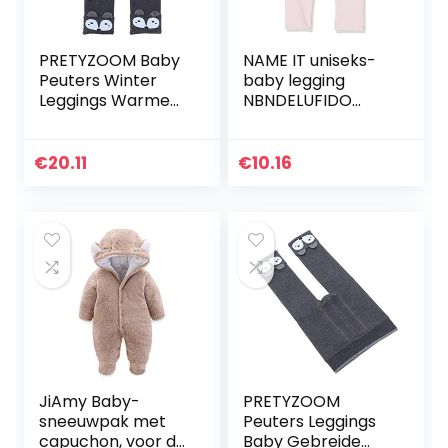
PRETYZOOM Baby
NAME IT uniseks-
Peuters Winter
baby legging
Leggings Warme
NBNDELUFIDO
Thermische Broek
LEGGING
Kinderen Cartoon
Pluche Leggings
€
20.11
€
10.16
Broek Baby’s
Elastische…
JiAmy Baby-
PRETYZOOM
sneeuwpak met
Peuters Leggings
capuchon, voor de
Baby Gebreide