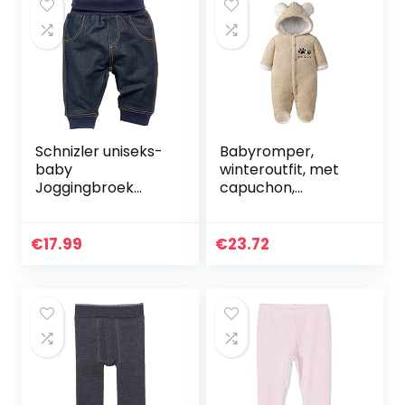
Schnizler uniseks-
Babyromper,
baby
winteroutfit, met
Joggingbroek
capuchon,
Baby Sweat-Hose
sneeuwpak,
Jeans-Optik
jongens, meisjes,
overall, lange
€
17.99
€
23.72
mouwen,
babykleding,
pyjama…