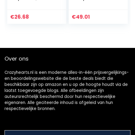
winter, van fleece,
Broek Kids Pluche
lange mouwen, 0-
Leggings Vos
12 maanden.
Gedrukt Dikke
€
26.68
€
49.01
Warme Broek voor
Kleine Meisjes…
Over ons
Crazyhearts.nl is een moderne alles-in-één prijsvergelijkings-
en beoordelingswebsite die de beste deals biedt die
beschikbaar zijn op amazon en u op de hoogte houdt via de
laatst toegevoegde blogs. Alle afbeeldingen zijn
auteursrechtelijk beschermd door hun respectievelijke
eigenaren. Alle geciteerde inhoud is afgeleid van hun
respectievelijke bronnen.