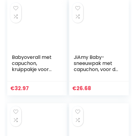
Babyoverall met
JiAmy Baby-
capuchon,
sneeuwpak met
kruippakje voor
capuchon, voor de
jongens en meisjes,
winter, van fleece,
winter, sneeuwpak,
lange mouwen, 0-
outfits, warm,
12 maanden.
€
32.97
€
26.68
lange mouwen,
cadeau…