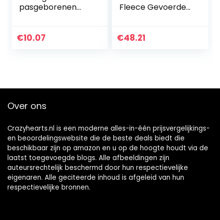
pasgeborenen
Fleece Gevoerde
met
Warme Leggings
bloemenmotief,
Broek Baby Peuter
rood
Dikke Katoen
€
10.07
€
48.21
Gebreide Stretchy
Panty’s Leuke…
Over ons
Crazyhearts.nl is een moderne alles-in-één prijsvergelijkings-
en beoordelingswebsite die de beste deals biedt die
beschikbaar zijn op amazon en u op de hoogte houdt via de
laatst toegevoegde blogs. Alle afbeeldingen zijn
auteursrechtelijk beschermd door hun respectievelijke
eigenaren. Alle geciteerde inhoud is afgeleid van hun
respectievelijke bronnen.