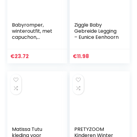
Babyromper,
Ziggle Baby
winteroutfit, met
Gebreide Legging
capuchon,
– Eunice Eenhoorn
sneeuwpak,
jongens, meisjes,
overall, lange
€
23.72
€
11.98
mouwen,
babykleding,
pyjama…
Matissa Tutu
PRETYZOOM
kleding voor
Kinderen Winter