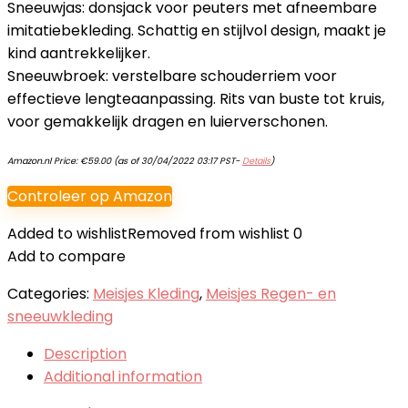
Sneeuwjas: donsjack voor peuters met afneembare
imitatiebekleding. Schattig en stijlvol design, maakt je
kind aantrekkelijker.
Sneeuwbroek: verstelbare schouderriem voor
effectieve lengteaanpassing. Rits van buste tot kruis,
voor gemakkelijk dragen en luierverschonen.
Amazon.nl Price:
€
59.00
(as of 30/04/2022 03:17 PST-
Details
)
Controleer op Amazon
Added to wishlist
Removed from wishlist
0
Add to compare
Categories:
Meisjes Kleding
,
Meisjes Regen- en
sneeuwkleding
Description
Additional information