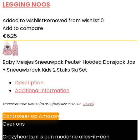
LEGGING NOOS
Added to wishlist
Removed from wishlist
0
Add to compare
€
6.25
Baby Meisjes Sneeuwpak Peuter Hooded Donsjack Jas
+ Sneeuwbroek Kids 2 Stuks Ski Set
Description
Additional information
Amazon.nl Price:
€
59.00
(as of 30/04/2022 03:17 PST-
Details
)
Controleer op Amazon
Over ons
Crazyhearts.nl is een moderne alles-in-één