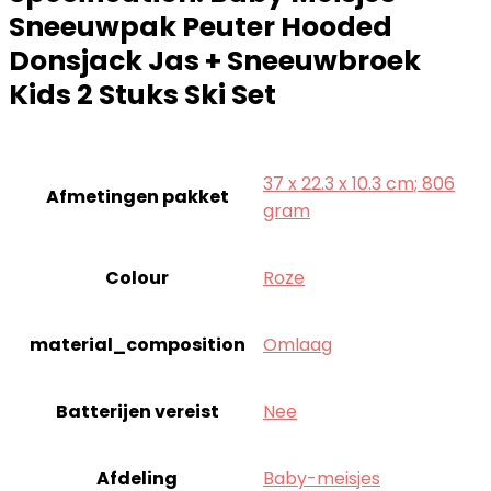
Sneeuwpak Peuter Hooded
Donsjack Jas + Sneeuwbroek
Kids 2 Stuks Ski Set
‎37 x 22.3 x 10.3 cm; 806
Afmetingen pakket
gram
Colour
‎Roze
material_composition
‎Omlaag
Batterijen vereist
‎Nee
Afdeling
‎Baby-meisjes