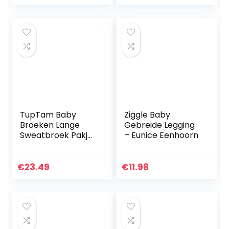
TupTam Baby
Ziggle Baby
Broeken Lange
Gebreide Legging
Sweatbroek Pakje
– Eunice Eenhoorn
van 5
€
23.49
€
11.98