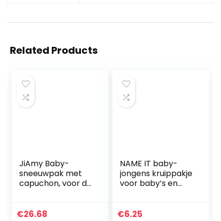
Related Products
JiAmy Baby-
NAME IT baby-
sneeuwpak met
jongens kruippakje
capuchon, voor de
voor baby’s en
winter, van fleece,
kleine kinderen
lange mouwen, 0-
NBMKABILLE
12 maanden.
LEGGING NOOS
€
26.68
€
6.25