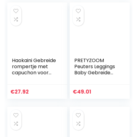
Haokaini Gebreide
PRETYZOOM
rompertje met
Peuters Leggings
capuchon voor
Baby Gebreide
pasgeborenen en
Broek Kids Pluche
babyoren
Leggings Vos
Gedrukt Dikke
€
27.92
€
49.01
Warme Broek voor
Kleine Meisjes…