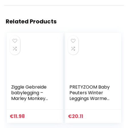
Related Products
Ziggle Gebreide
PRETYZOOM Baby
babylegging –
Peuters Winter
Marley Monkey
Leggings Warme
(12-24 maanden)
Thermische Broek
Kinderen Cartoon
Pluche Leggings
€
11.98
€
20.11
Broek Baby’s
Elastische…