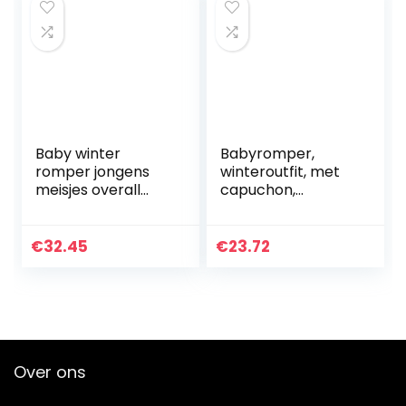
Baby winter
Babyromper,
romper jongens
winteroutfit, met
meisjes overall
capuchon,
sneeuwpak met
sneeuwpak,
capuchon outfits
jongens, meisjes,
lange mouwen
overall, lange
€
32.45
€
23.72
jumpsuit sport
mouwen,
mantel cadeau 6-
babykleding,
24…
pyjama…
Over ons