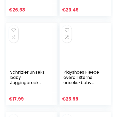
lange mouwen, 0-
12 maanden.
€
26.68
€
23.49
Schnizler uniseks-
Playshoes Fleece-
baby
overall Sterne
Joggingbroek
uniseks-baby
Baby Sweat-Hose
Sneeuwpak
Jeans-Optik
€
17.99
€
25.99