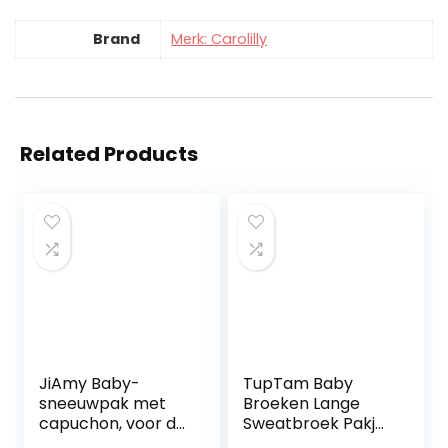
Brand
Merk: Carolilly
Related Products
JiAmy Baby-
TupTam Baby
sneeuwpak met
Broeken Lange
capuchon, voor de
Sweatbroek Pakje
winter, van fleece,
van 5