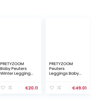
PRETYZOOM
PRETYZOOM
Baby Peuters
Peuters
Winter Leggings
Leggings Baby
Warme
Gebreide Broek
Thermische
Kids Pluche
Broek Kinderen
Leggings Vos
€
20.11
€
49.01
Cartoon Pluche
Gedrukt Dikke
Leggings Broek
Warme Broek
Baby’s
voor Kleine
Elastische…
Meisjes…