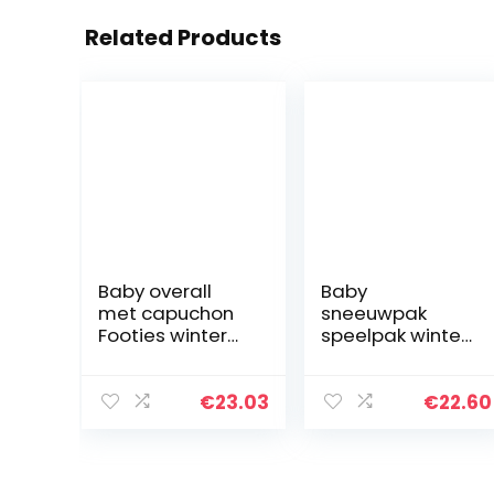
Related Products
Baby overall
Baby
met capuchon
sneeuwpak
Footies winter
speelpak winter
romper
overall met
sneeuwpak
capuchon
karikatuur
rompers meisjes
€
23.03
€
22.60
jumpsuit
jongens warme
meisjes jongens
kledingset
kledingset