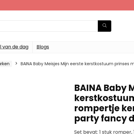
l van de dag
Blogs
urken
BAINA Baby Meisjes Mijn eerste kerstkostuum prinses 
BAINA Baby M
kerstkostuum
rompertje ke
party fancy 
Set bevat: 1 stuk romper,