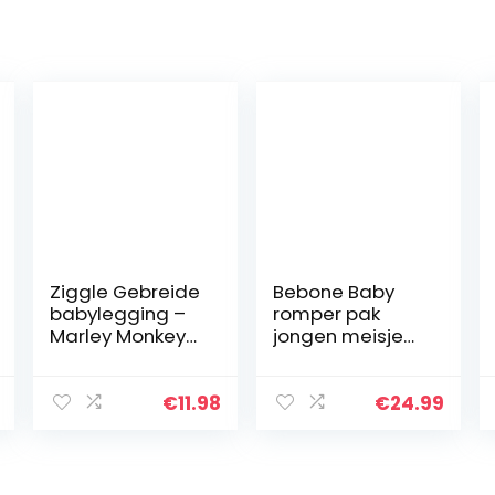
Ziggle Gebreide
Bebone Baby
babylegging –
romper pak
Marley Monkey
jongen meisje
(12-24
overall
maanden)
babykleding
(Wit, 0-3
€
11.98
€
24.99
maanden)