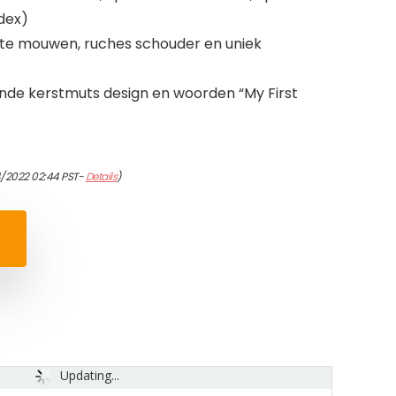
dex)
te mouwen, ruches schouder en uniek
nde kerstmuts design en woorden “My First
4/2022 02:44 PST-
Details
)
Updating...