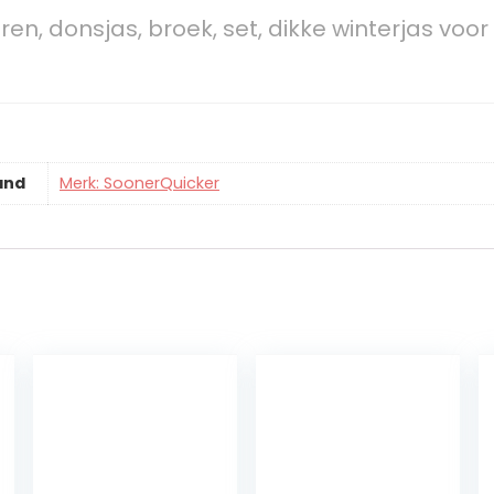
en, donsjas, broek, set, dikke winterjas voo
and
Merk: SoonerQuicker