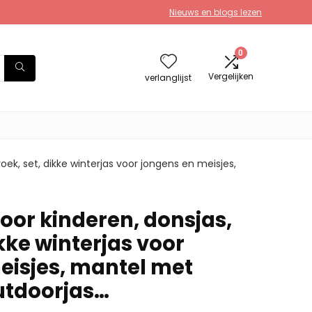
Nieuws en blogs lezen
0
Vergelijken
verlanglijst
ek, set, dikke winterjas voor jongens en meisjes,
or kinderen, donsjas,
ikke winterjas voor
eisjes, mantel met
utdoorjas…