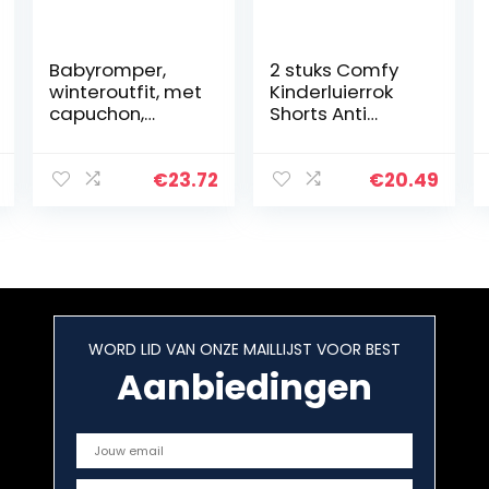
Babyromper,
2 stuks Comfy
winteroutfit, met
Kinderluierrok
capuchon,
Shorts Anti
sneeuwpak,
Bedplassen
jongens,
Wasbaar
meisjes, overall,
Katoen
€
23.72
€
20.49
lange mouwen,
Bamboevezel
babykleding,
TPU Waterdicht
pyjama…
Absorberende
Beddengoed…
WORD LID VAN ONZE MAILLIJST VOOR BEST
Aanbiedingen