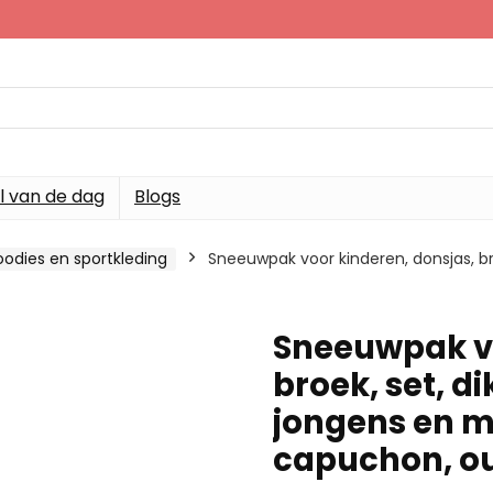
l van de dag
Blogs
oodies en sportkleding
Sneeuwpak voor kinderen, donsjas, bro
Sneeuwpak vo
broek, set, d
jongens en m
capuchon, o