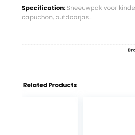
Specification:
Sneeuwpak voor kinder
capuchon, outdoorjas…
Br
Related Products