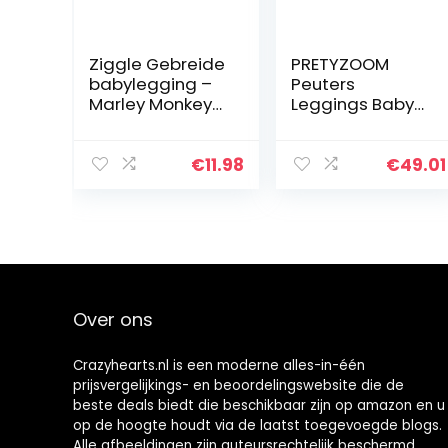
Ziggle Gebreide
PRETYZOOM
babylegging –
Peuters
Marley Monkey
Leggings Baby
(12-24
Gebreide Broek
maanden)
Kids Pluche
Leggings Vos
€
11.98
€
49.01
Gedrukt Dikke
Warme Broek
voor Kleine
Meisjes…
Over ons
Crazyhearts.nl is een moderne alles-in-één
prijsvergelijkings- en beoordelingswebsite die de
beste deals biedt die beschikbaar zijn op amazon en u
op de hoogte houdt via de laatst toegevoegde blogs.
Alle afbeeldingen zijn auteursrechtelijk beschermd