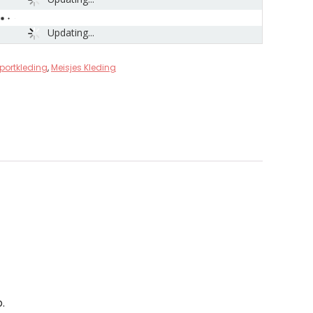
Updating...
portkleding
,
Meisjes Kleding
.