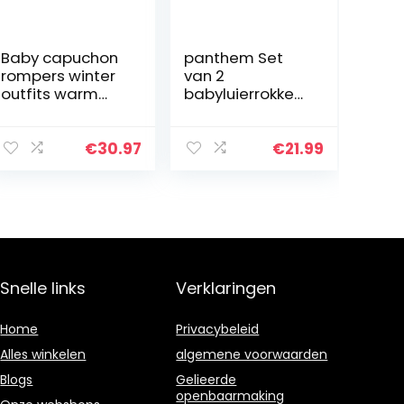
Baby capuchon
panthem Set
rompers winter
van 2
outfits warm
babyluierrokken,
sneeuwpak
wasbare
twee ritssluiting
trainingsrok voor
overall lange
baby’s, jongens
€
30.97
€
21.99
mouwen
en meisjes, 2-
onesies
in-1 waterdicht,
jumpsuit
absorberend…
berenpatroon…
Snelle links
Verklaringen
Home
Privacybeleid
Alles winkelen
algemene voorwaarden
Blogs
Gelieerde
openbaarmaking