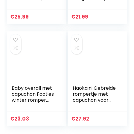
Sneeuwpak
Donsjack Warm
Snowsuit Jas Kids
Warmer Bodysuits
€
25.99
€
21.99
Outfits Lange
mouw Jumpsuit…
Baby overall met
Haokaini Gebreide
capuchon Footies
rompertje met
winter romper
capuchon voor
sneeuwpak
pasgeborenen en
karikatuur jumpsuit
babyoren
meisjes jongens
€
23.03
€
27.92
kledingset