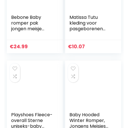
Bebone Baby
Matissa Tutu
romper pak
kleding voor
jongen meisje
pasgeborenen
overall
met
babykleding (Wit,
bloemenmotief,
0-3 maanden)
rood
€
24.99
€
10.07
Playshoes Fleece-
Baby Hooded
overall Sterne
Winter Romper,
uniseks-baby
Jongens Meisjes