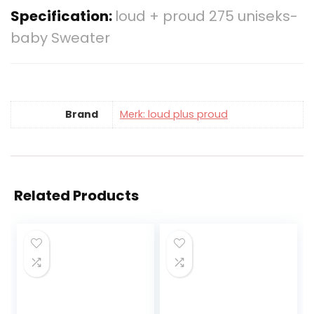
Specification:
loud + proud 275 uniseks-
baby Sweater
Brand
Merk: loud plus proud
Related Products