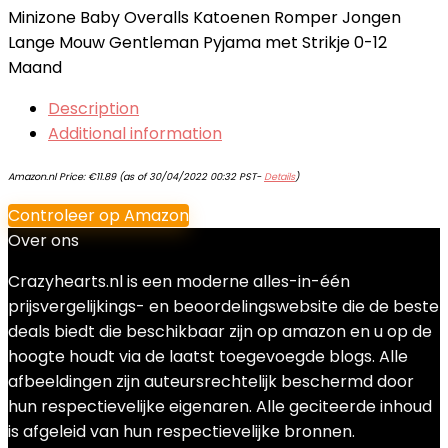
Minizone Baby Overalls Katoenen Romper Jongen
Lange Mouw Gentleman Pyjama met Strikje 0-12
Maand
Description
Additional information
Amazon.nl Price:
€
11.89
(as of 30/04/2022 00:32 PST-
Details
)
Controleer op Amazon
Over ons
Crazyhearts.nl is een moderne alles-in-één
prijsvergelijkings- en beoordelingswebsite die de beste
deals biedt die beschikbaar zijn op amazon en u op de
hoogte houdt via de laatst toegevoegde blogs. Alle
afbeeldingen zijn auteursrechtelijk beschermd door
hun respectievelijke eigenaren. Alle geciteerde inhoud
is afgeleid van hun respectievelijke bronnen.