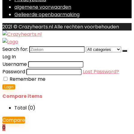
algemene voorwaarden
Gelieerde openbaarmaking
2021 © Crazyhearts.nl Alle rechten voorbehouden
Search for:
Log In
Username
Password
Lost Password?
Remember me
Login
Compare items
Total (
0
)
Compare
0