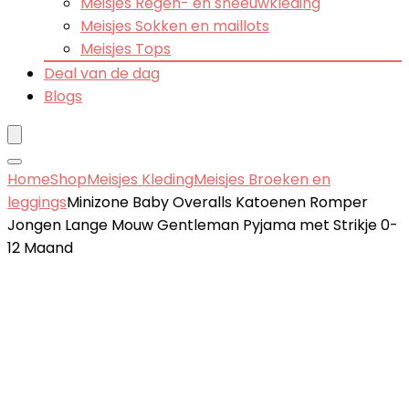
Meisjes Regen- en sneeuwkleding
Meisjes Sokken en maillots
Meisjes Tops
Deal van de dag
Blogs
Home
Shop
Meisjes Kleding
Meisjes Broeken en
leggings
Minizone Baby Overalls Katoenen Romper
Jongen Lange Mouw Gentleman Pyjama met Strikje 0-
12 Maand