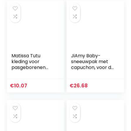
Matissa Tutu
JiAmy Baby-
kleding voor
sneeuwpak met
pasgeborenen
capuchon, voor de
met
winter, van fleece,
bloemenmotief,
lange mouwen, 0-
rood
12 maanden.
€
10.07
€
26.68