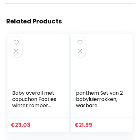
Related Products
Baby overall met
panthem Set van 2
capuchon Footies
babyluierrokken,
winter romper
wasbare
sneeuwpak
trainingsrok voor
karikatuur jumpsuit
baby’s, jongens en
meisjes jongens
meisjes, 2-in-1
€
23.03
€
21.99
kledingset
waterdicht,
absorberend…