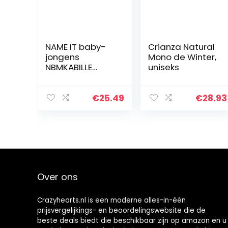
NAME IT baby-
Crianza Natural
jongens
Mono de Winter,
NBMKABILLE
uniseks
LEGGING NOOS
Nbmkabille
Legging Noos
€
25.49
€
28.93
Over ons
Crazyhearts.nl is een moderne alles-in-één
prijsvergelijkings- en beoordelingswebsite die de
beste deals biedt die beschikbaar zijn op amazon en u