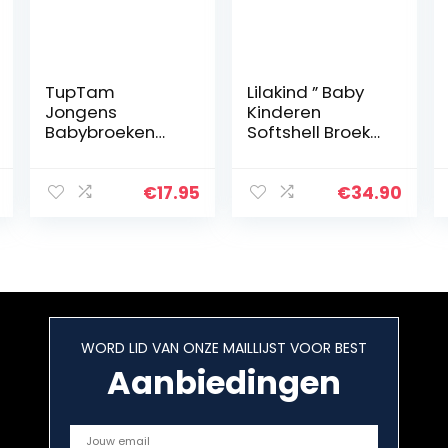
TupTam
Lilakind ” Baby
Jongens
Kinderen
Babybroeken
Softshell Broek
met Voetjes
Leeuwen Blauw
Pakje van 3
Gestreept Gr.
62/68-134/140 –
€
17.95
€
34.90
Made in
Germany
WORD LID VAN ONZE MAILLIJST VOOR BEST
Aanbiedingen