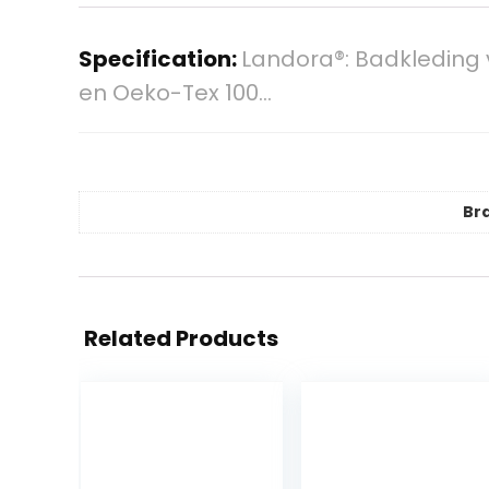
Specification:
Landora®: Badkleding
en Oeko-Tex 100…
Br
Related Products