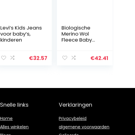
Levi’s Kids Jeans
Biologische
voor baby’s,
Merino Wol
kinderen
Fleece Baby
Broek Blauw
€
32.57
€
42.41
Snelle links
Verklaringen
Home
Privacybeleid
Alles winkelen
algemene voorwaarden