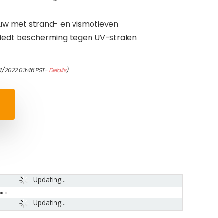
auw met strand- en vismotieven
 biedt bescherming tegen UV-stralen
4/2022 03:46 PST-
Details
)
Updating...
Updating...