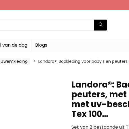
l van de dag
Blogs
 Zwemkleding
Landora®: Badkleding voor baby’s en peute
Landora®: Ba
peuters, met
met uv-besc
Tex 100…
Set van 2 bestaande uit