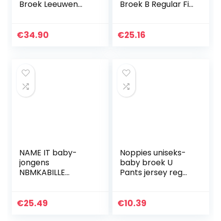
Broek Leeuwen
Broek B Regular Fit
Blauw Gestreept
Pants Radstadt
Gr. 62/68-134/140
– Made in
€
34.90
€
25.16
Germany
NAME IT baby-
Noppies uniseks-
jongens
baby broek U
NBMKABILLE
Pants jersey reg
LEGGING NOOS
Humpie
Nbmkabille
Legging Noos
€
25.49
€
10.39