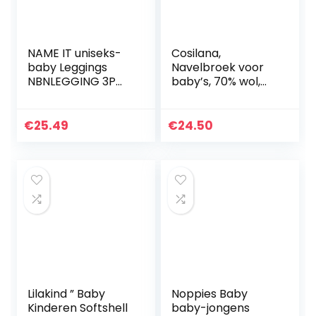
NAME IT uniseks-
Cosilana,
baby Leggings
Navelbroek voor
NBNLEGGING 3P
baby’s, 70% wol,
BONE BROWN
30% zijde
NOOS
€
25.49
€
24.50
Lilakind ” Baby
Noppies Baby
Kinderen Softshell
baby-jongens