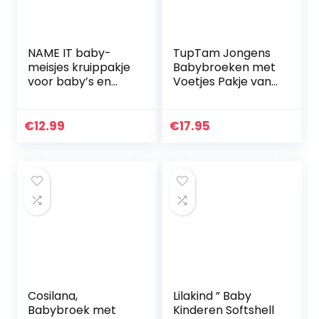
NAME IT baby-
TupTam Jongens
meisjes kruippakje
Babybroeken met
voor baby’s en
Voetjes Pakje van
kleine kinderen
3
NBFLARISA
LEGGING NOOS
€
12.99
€
17.95
Cosilana,
Lilakind ” Baby
Babybroek met
Kinderen Softshell