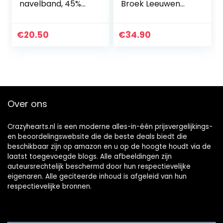
navelband, 45%
Broek Leeuwen
KBA katoen, 35%
Blauw Gestreept
kbT wol, 20% zijde
Gr. 62/68-134/140
– Made in
€
20.50
€
34.90
Germany
Over ons
Crazyhearts.nl is een moderne alles-in-één prijsvergelijkings-
en beoordelingswebsite die de beste deals biedt die
beschikbaar zijn op amazon en u op de hoogte houdt via de
laatst toegevoegde blogs. Alle afbeeldingen zijn
auteursrechtelijk beschermd door hun respectievelijke
eigenaren. Alle geciteerde inhoud is afgeleid van hun
respectievelijke bronnen.