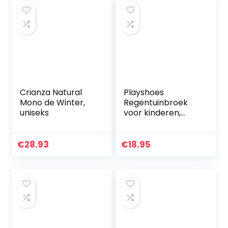
Crianza Natural
Playshoes
Mono de Winter,
Regentuinbroek
uniseks
voor kinderen,
wind- en
waterdichte
modderbroek met
€
28.93
€
18.95
fleecevoering