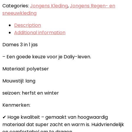
Categories:
Jongens Kleding
,
Jongens Regen- en
sneeuwkleding
Description
Additional information
Dames 3 in 1 jas
– Een goede keuze voor je Daliy-leven.
Materiaal: polyetser
Mouwstijl: lang
seizoen: herfst en winter
Kenmerken:
✔ Hoge kwaliteit – gemaakt van hoogwaardig
materiaal dat super zacht en warm is. Huidvriendelijk
en comfortabel om te dragen.