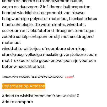
fietsen en andere buitenactiviteiten buiten.
warm en duurzaam: 3 in 1 dames buitensporten
hooded winddichte jas, gemaakt van nieuwe
hoogwaardige polyester materiaal, bionische lotus
bladtechnologie, die waterdicht is, winddicht,
duurzaam en vlekafstotend. draag bestand tegen
zachte schelp. ontspannen stijl met sneldrogend
materiaal.
winddichte winterjas: afneembare stormkap,
standkraag, volledige ritssluiting, verstelbare zoom
met trekkoord, alle goed-ontwerpen zijn voor een
beter winddicht effect.
Amazon.nl Price:
€
128.88
(as of 30/04/2022 03:42 PST-
Details
)
Controleer op Amazon
Added to wishlist
Removed from wishlist
0
Add to compare