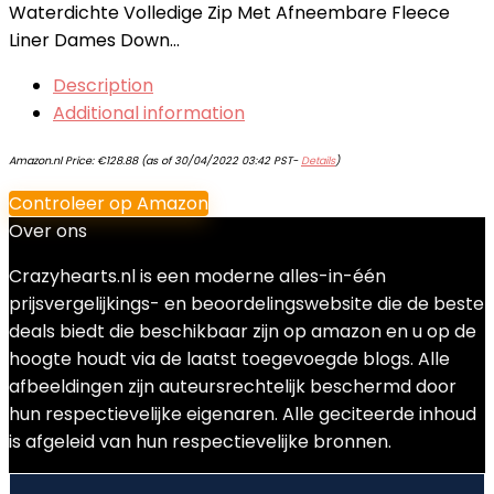
Waterdichte Volledige Zip Met Afneembare Fleece
Liner Dames Down…
Description
Additional information
Amazon.nl Price:
€
128.88
(as of 30/04/2022 03:42 PST-
Details
)
Controleer op Amazon
Over ons
Crazyhearts.nl is een moderne alles-in-één
prijsvergelijkings- en beoordelingswebsite die de beste
deals biedt die beschikbaar zijn op amazon en u op de
hoogte houdt via de laatst toegevoegde blogs. Alle
afbeeldingen zijn auteursrechtelijk beschermd door
hun respectievelijke eigenaren. Alle geciteerde inhoud
is afgeleid van hun respectievelijke bronnen.