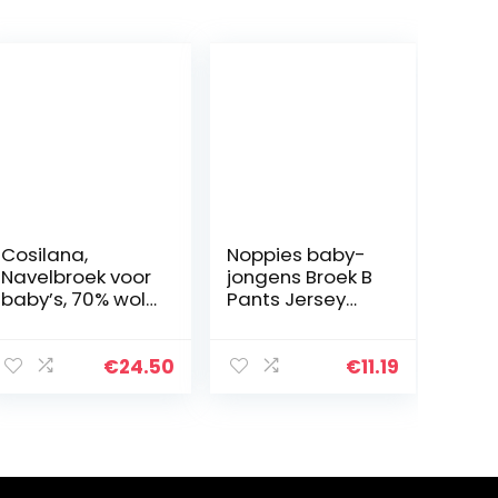
Cosilana,
Noppies baby-
Navelbroek voor
jongens Broek B
baby’s, 70% wol,
Pants Jersey
30% zijde
Loose Yip
€
24.50
€
11.19