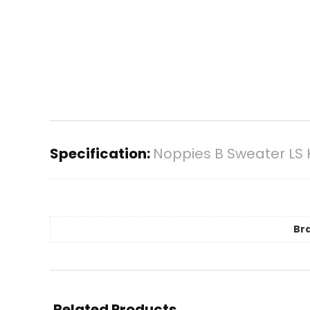
Specification:
Noppies B Sweater LS
Br
Related Products