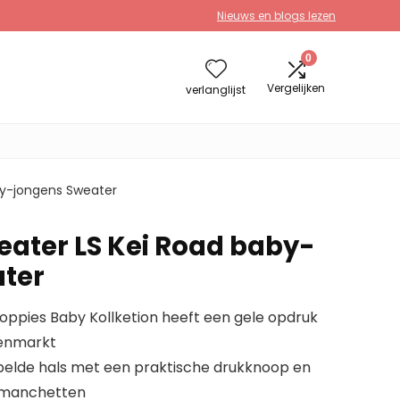
Nieuws en blogs lezen
0
Vergelijken
verlanglijst
by-jongens Sweater
eater LS Kei Road baby-
ter
Noppies Baby Kollketion heeft een gele opdruk
renmarkt
bbelde hals met een praktische drukknoop en
 manchetten