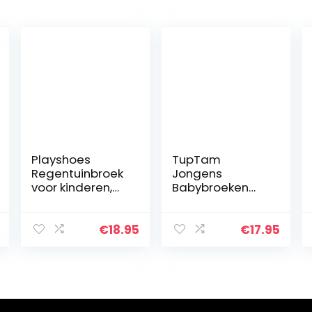
Playshoes
TupTam
Regentuinbroek
Jongens
voor kinderen,
Babybroeken
wind- en
met Voetjes
waterdichte
Pakje van 3
modderbroek
€
18.95
€
17.95
met
fleecevoering