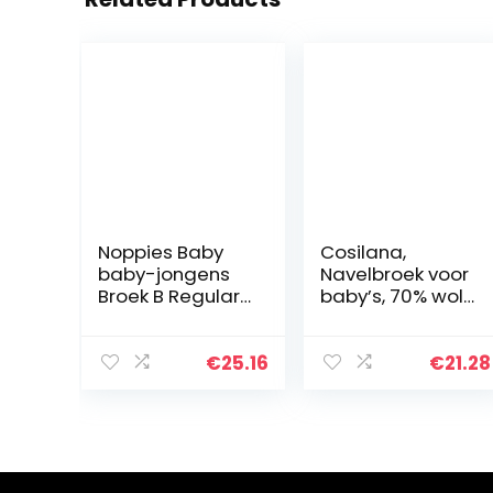
Noppies Baby
Cosilana,
baby-jongens
Navelbroek voor
Broek B Regular
baby’s, 70% wol,
Fit Pants
30% zijde
Radstadt
€
25.16
€
21.28