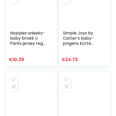
Noppies uniseks-
Simple Joys by
baby broek U
Carter’s baby-
Pants jersey reg
jongens Korte
Humpie
broek 2-pack
Shorts
€
10.39
€
24.73