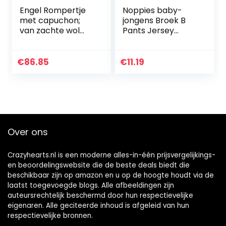
Engel Rompertje
Noppies baby-
met capuchon;
jongens Broek B
van zachte wol
Pants Jersey
(fleece), blauw
Loose Yip
melange, 74/80
cm
€
86.85
€
11.19
Over ons
Crazyhearts.nl is een moderne alles-in-één prijsvergelijkings-
en beoordelingswebsite die de beste deals biedt die
beschikbaar zijn op amazon en u op de hoogte houdt via de
laatst toegevoegde blogs. Alle afbeeldingen zijn
auteursrechtelijk beschermd door hun respectievelijke
eigenaren. Alle geciteerde inhoud is afgeleid van hun
respectievelijke bronnen.