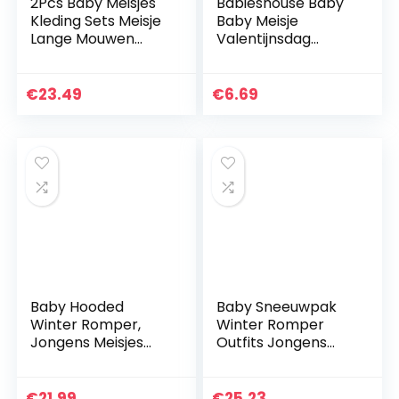
2Pcs Baby Meisjes
Babieshouse Baby
Kleding Sets Meisje
Baby Meisje
Lange Mouwen
Valentijnsdag
Tutu Jurk En Denim
Outfits Lange
Jas Jas Lente
Mouwen Ronde
Herfst
hals Olifant Hart
€
23.49
€
6.69
Gedrukt Tutu Jurk
+ Hoofdband
Baby Hooded
Baby Sneeuwpak
Winter Romper,
Winter Romper
Jongens Meisjes
Outfits Jongens
Donsjack Warm
Meisjes Katoen
Snowsuit Jas Kids
Hooded Jumpsuit
Warmer Bodysuits
Warm Lange
€
21.99
€
25.23