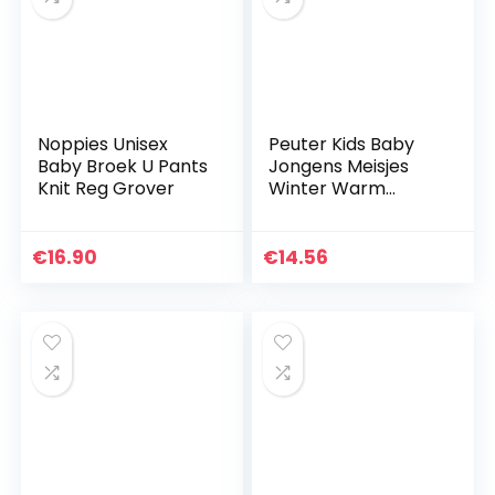
Noppies Unisex
Peuter Kids Baby
Baby Broek U Pants
Jongens Meisjes
Knit Reg Grover
Winter Warm
Donsjacks Katoen
Gilets Vest
Lichtgewicht
€
16.90
€
14.56
Mouwloos Leuke
Cartoon Gedrukt…