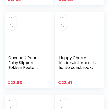
Outfits Lange
Mouwen Cartoon
mouw Jumpsuit…
Konijn 0-24…
Gavena 2 Paar
Happy Cherry
Baby Slippers
Kinderwinterbroek,
Sokken Peuter
lichte donsbroek,
Meisjes Slippers
baby, dikke warme
Katoen
sneeuwbroek met
Pasgeboren
elastische band,
€
23.53
€
22.41
Jongens Warm
winddicht…
Eerste
Wandelschoenen
Zachte…