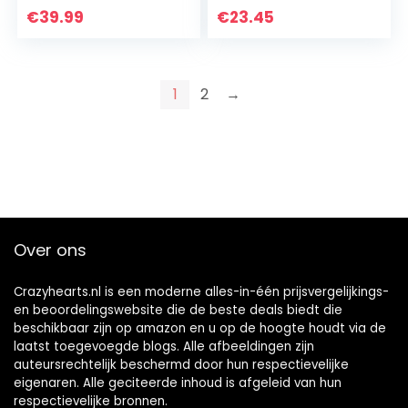
€
39.99
€
23.45
1
2
→
Over ons
Crazyhearts.nl is een moderne alles-in-één prijsvergelijkings-
en beoordelingswebsite die de beste deals biedt die
beschikbaar zijn op amazon en u op de hoogte houdt via de
laatst toegevoegde blogs. Alle afbeeldingen zijn
auteursrechtelijk beschermd door hun respectievelijke
eigenaren. Alle geciteerde inhoud is afgeleid van hun
respectievelijke bronnen.