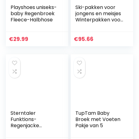
Playshoes uniseks-
Ski-pakken voor
baby Regenbroek
jongens en meisjes
Fleece-Halbhose
Winterpakken voor
peuters Kinderen
Hooded Down
Jassen Jassen en
€
29.99
€
95.66
Ski Bib Broek
Sterntaler
TupTam Baby
Funktions-
Broek met Voeten
Regenjacke
Pakje van 5
uniseks-baby
Regenjack