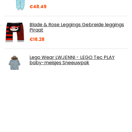
€
48.49
Blade & Rose Leggings Gebreide leggings
Piraat
€
16.28
Lego Wear LWJENNI - LEGO Tec PLAY
baby-meisjes Sneeuwpak
€
81.88
Pinkfong Jongens Baby Shark Zwemset
€
17.95
Peuter Winter Sneeuwpak, Warm Jacket,
Hood + Sneeuwbroek, Geschikt voor