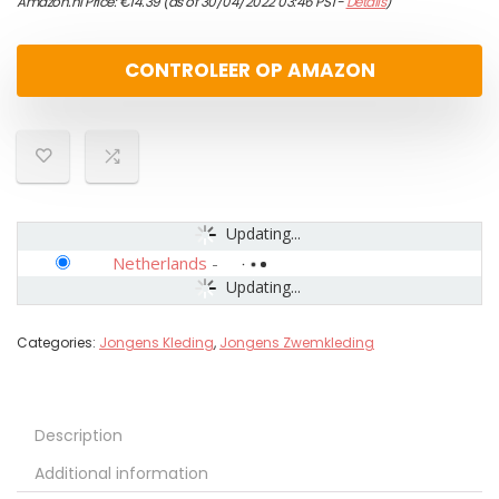
Amazon.nl Price:
€
14.39
(as of 30/04/2022 03:46 PST-
Details
)
CONTROLEER OP AMAZON
Updating...
Netherlands
-
Updating...
Categories:
Jongens Kleding
,
Jongens Zwemkleding
Description
Additional information