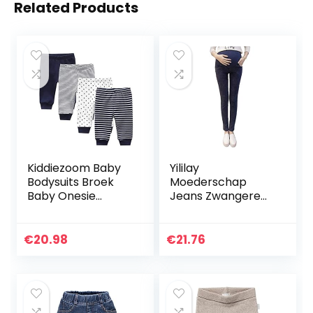
Related Products
Kiddiezoom Baby
Yililay
Bodysuits Broek
Moederschap
Baby Onesie
Jeans Zwangere
Kleding Set Outfits
Leggings Skinny
Jongen Meisje
Broeken Belly
Katoenen Caps
Protection for
€
20.98
€
21.76
Scratch Mitten Set
Women Zwangere
Moeder Navy XL