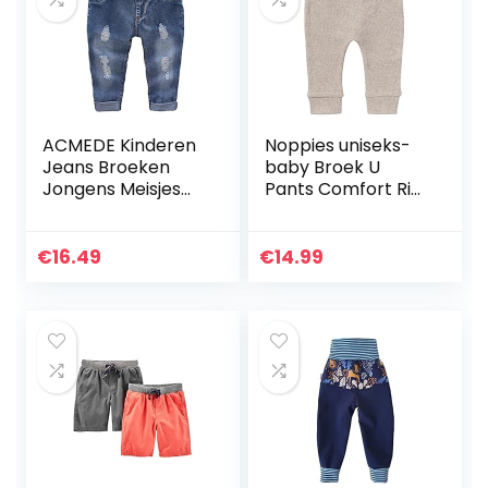
ACMEDE Kinderen
Noppies uniseks-
Jeans Broeken
baby Broek U
Jongens Meisjes
Pants Comfort Rib
Licht/Zacht/Adem
Naura
end Katoen Jeans
Broeken
€
16.49
€
14.99