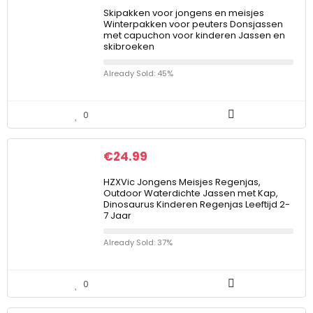
Skipakken voor jongens en meisjes
Winterpakken voor peuters Donsjassen
met capuchon voor kinderen Jassen en
skibroeken
Already Sold: 45%
0
€
24.99
HZXVic Jongens Meisjes Regenjas,
Outdoor Waterdichte Jassen met Kap,
Dinosaurus Kinderen Regenjas Leeftijd 2-
7 Jaar
Already Sold: 37%
0