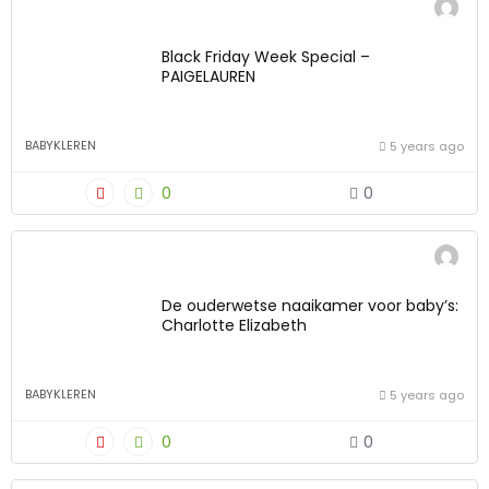
Black Friday Week Special –
PAIGELAUREN
BABYKLEREN
5 years ago
0
0
De ouderwetse naaikamer voor baby’s:
Charlotte Elizabeth
BABYKLEREN
5 years ago
0
0