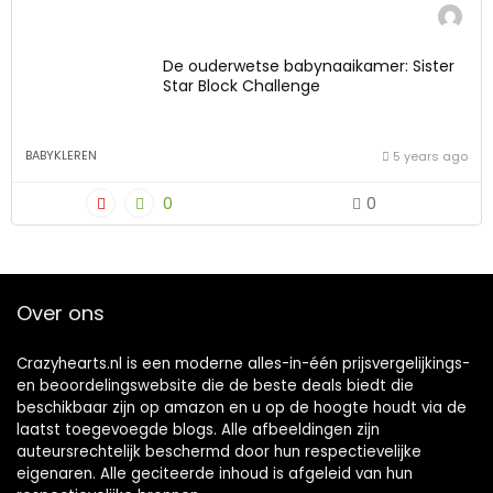
De ouderwetse babynaaikamer: Sister
Star Block Challenge
BABYKLEREN
5 years ago
0
0
Over ons
Crazyhearts.nl is een moderne alles-in-één prijsvergelijkings-
en beoordelingswebsite die de beste deals biedt die
beschikbaar zijn op amazon en u op de hoogte houdt via de
laatst toegevoegde blogs. Alle afbeeldingen zijn
auteursrechtelijk beschermd door hun respectievelijke
eigenaren. Alle geciteerde inhoud is afgeleid van hun