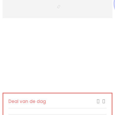
Iets interessants
gevonden ?
KRIJG BETERE RESULTATEN DOOR
VANDAAG TE UPGRADEN!
Deal van de dag