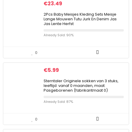
€
23.49
2Pcs Baby Meisjes Kleding Sets Meisje
Lange Mouwen Tutu Jurk En Denim Jas
Jas Lente Herfst
Already Sold: 90%
0
€
5.99
Sterntaler Originele sokken van 3 stuks,
leeftijd: vanaf 0 maanden, maat:
Pasgeborenen (fabrikantmaat 0)
Already Sold: 87%
0