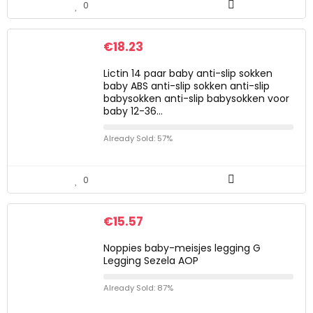
0
€
18.23
Lictin 14 paar baby anti-slip sokken
baby ABS anti-slip sokken anti-slip
babysokken anti-slip babysokken voor
baby 12-36…
Already Sold: 57%
0
€
15.57
Noppies baby-meisjes legging G
Legging Sezela AOP
Already Sold: 87%