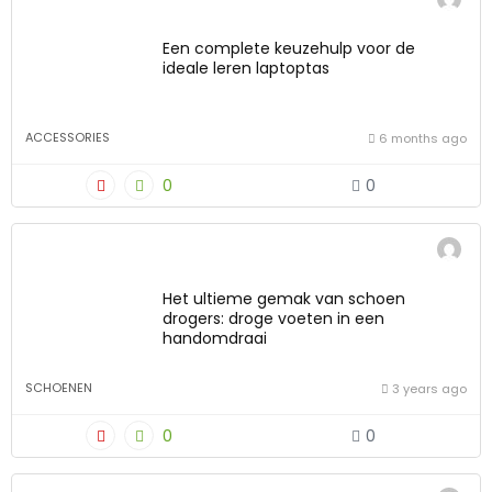
Een complete keuzehulp voor de
ideale leren laptoptas
ACCESSORIES
6 months ago
0
0
Het ultieme gemak van schoen
drogers: droge voeten in een
handomdraai
SCHOENEN
3 years ago
0
0