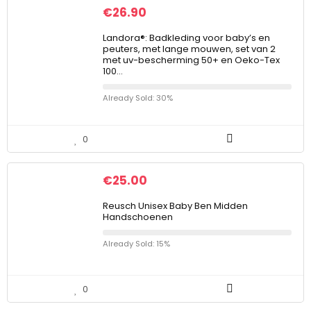
€
26.90
Landora®: Badkleding voor baby’s en
peuters, met lange mouwen, set van 2
met uv-bescherming 50+ en Oeko-Tex
100…
Already Sold: 30%
0
€
25.00
Reusch Unisex Baby Ben Midden
Handschoenen
Already Sold: 15%
0