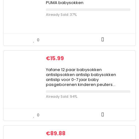
PUMA babysokken
Already Sold: 37%
0
€
15.99
Yafane 12 paar babysokken
antislipsokken antislip babysokken
antislip voor 0-7 jaar baby
pasgeborenen kinderen peuters…
Already Sold: 94%
0
€
89.88