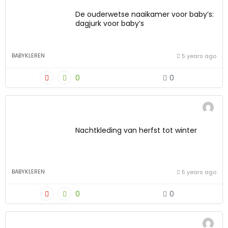
De ouderwetse naaikamer voor baby’s:
dagjurk voor baby’s
BABYKLEREN
5 years ago
0
0
Nachtkleding van herfst tot winter
BABYKLEREN
5 years ago
0
0