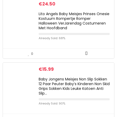
€
24.50
Lito Angels Baby Meisjes Prinses Onesie
Kostuum Rompertje Romper
Halloween VerJarendag Costumeren
Met Hoofdband
Already Sold: 68%
0
€
15.99
Baby Jongens Meisjes Non Slip Sokken
12 Paar Peuter Baby’s Kinderen Non Skid
Grips Sokken Kids Leuke Katoen Anti
Slip…
Already Sold: 90%